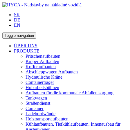
SK
DE
EN
Toggle navigation
ÜBER UNS
PRODUKTE
Pritschenaufbauten
Kipper-Aufbauten
Kofferaufbauten
Abschleppwagen Aufbauten
Hydraulische Kräne
Containerträger
Hubarbeitsbühnen
Aufbauten für die kommunale Abfallentsorgung
Tankwagen
Straßendienst
Container
Ladebordwände
Holztransportaufbauten
Kühlaufbauten, Tiefkühlaufbauten, Innenausbau für
Kastenwagen