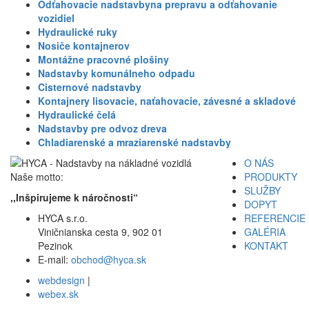
Odťahovacie nadstavbyna prepravu a odťahovanie
vozidiel
Hydraulické ruky
Nosiče kontajnerov
Montážne pracovné plošiny
Nadstavby komunálneho odpadu
Cisternové nadstavby
Kontajnery lisovacie, naťahovacie, závesné a skladové
Hydraulické čelá
Nadstavby pre odvoz dreva
Chladiarenské a mraziarenské nadstavby
O NÁS
Naše motto:
PRODUKTY
SLUŽBY
,,Inšpirujeme k náročnosti“
DOPYT
HYCA s.r.o.
REFERENCIE
Viničnianska cesta 9, 902 01
GALÉRIA
Pezinok
KONTAKT
E-mail:
obchod@hyca.sk
webdesign
|
webex.sk