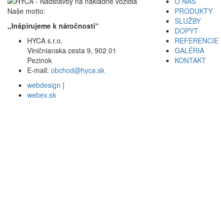
O NÁS
Naše motto:
PRODUKTY
SLUŽBY
,,Inšpirujeme k náročnosti“
DOPYT
HYCA s.r.o.
REFERENCIE
Viničnianska cesta 9, 902 01
GALÉRIA
Pezinok
KONTAKT
E-mail:
obchod@hyca.sk
webdesign
|
webex.sk