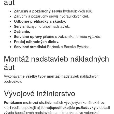
áut
Záručný a pozáručný servis
hydraulických rúk.
Záručný a pozáručný servis hydraulických čiel.
Odborné prehliadky a skúšky.
Servis
rôznych druhov nadstavieb.
Zváranie.
Servisné opravy
priamo u zákazníka formou výjazdu.
Predaj náhradných dielov.
Servisné strediská
Pezinok a Banská Bystrica.
Montáž nadstavieb nákladných
áut
Vykonávame
všetky typy montáží
nadstavieb nákladných
podvozkov.
Vývojové inžinierstvo
Ponúkame možnosť služieb
našich vývojových konštruktérov,
ktor
í
vedia uspokojiť aj tie
najšpecifickejšie požiadavky
v oblasti
vývoja špeciálnych nadstavieb na mieru ako aj vo vojenskej