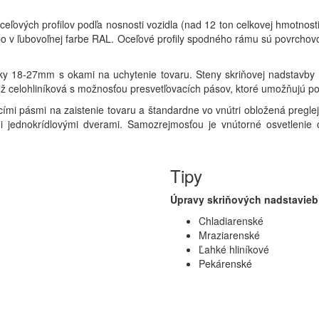
eľových profilov podľa nosnosti vozidla (nad 12 ton celkovej hmotnosti
bo v ľubovoľnej farbe RAL. Oceľové profily spodného rámu sú povrchovo
bky 18-27mm s okami na uchytenie tovaru. Steny skriňovej nadstavby 
iež celohliníková s možnosťou presvetľovacích pásov, ktoré umožňujú p
mi pásmi na zaistenie tovaru a štandardne vo vnútri obložená pregl
i jednokrídlovými dverami. Samozrejmosťou je vnútorné osvetlenie 
Tipy
Úpravy skriňových nadstavieb
Chladiarenské
Mraziarenské
Ľahké hliníkové
Pekárenské