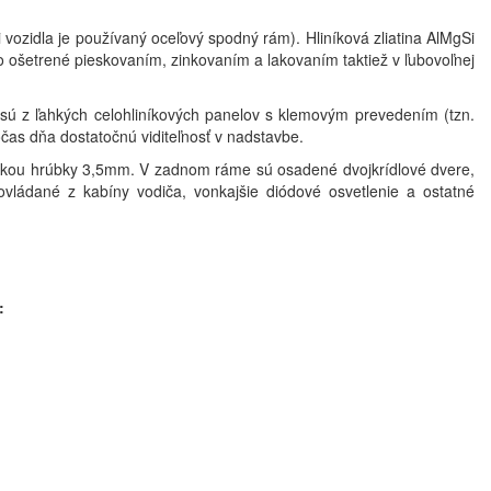
 vozidla je používaný oceľový spodný rám). Hliníková zliatina AlMgSi
 ošetrené pieskovaním, zinkovaním a lakovaním taktiež v ľubovoľnej
sú z ľahkých celohliníkových panelov s klemovým prevedením (tzn.
očas dňa dostatočnú viditeľnosť v nadstavbe.
ejkou hrúbky 3,5mm. V zadnom ráme sú osadené dvojkrídlové dvere,
ovládané z kabíny vodiča, vonkajšie diódové osvetlenie a ostatné
: