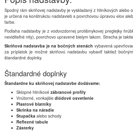
Spodný rám skriňovej nadstavby je vyskladaný z hliníkových alebo oc
je určená na konštrukciu nadstavieb s povrchovou úpravou elox ale
farbe.
Podlaha nadstavby je z vodovzdornej protišmykovej preglejky hrú
neviditeľné nity), povrchovo upravené bielym lakom. Strecha je takt
Skriňová nadstavba je na bočných stenách
vybavená upevňovací
za príplatok je možné skriňovú nadstavbu vybaviť taktiež bočným
štandardné doplnky.
Štandardné doplnky
Štandardne ku skriňovej nadstavbe dodávame:
Sklopné hliníkové
zábranové profily
Vnútorné, vonkajšie
diódové osvetlenie
Plastové blatníky
Skrinka na náradie
Stupačka
alebo schody
Reflexné tabule
Zásterky