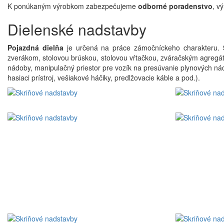
K ponúkaným výrobkom zabezpečujeme
odborné poradenstvo
, v
Dielenské nadstavby
Pojazdná dielňa
je určená na práce zámočníckeho charakteru.
zverákom, stolovou brúskou, stolovou vŕtačkou, zváračským agregáto
nádoby, manipulačný priestor pre vozík na presúvanie plynových ná
hasiaci prístroj, vešiakové háčiky, predlžovacie káble a pod.).