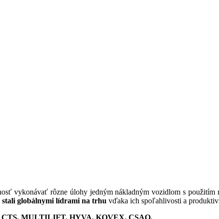
nosť vykonávať rôzne úlohy jedným nákladným vozidlom s použitím
 stali globálnymi lídrami na trhu
vďaka ich spoľahlivosti a produktivi
CTS, MULTILIFT, HYVA, KOVEX, CSAO.