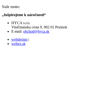
Naše motto:
,,Inšpirujeme k náročnosti“
HYCA s.r.o.
Viničnianska cesta 9, 902 01 Pezinok
E-mail:
obchod@hyca.sk
webdesign
|
webex.sk