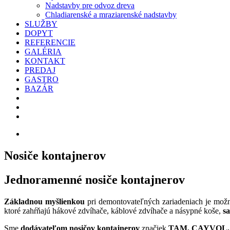
Nadstavby pre odvoz dreva
Chladiarenské a mraziarenské nadstavby
SLUŽBY
DOPYT
REFERENCIE
GALÉRIA
KONTAKT
PREDAJ
GASTRO
BAZÁR
Nosiče kontajnerov
Jednoramenné nosiče kontajnerov
Základnou myšlienkou
pri demontovateľných zariadeniach je mož
ktoré zahŕňajú hákové zdvíhače, káblové zdvíhače a násypné koše,
sa
Sme
dodávateľom nosičov kontajnerov
značiek
TAM, CAYVOL, 