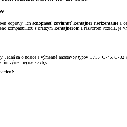
ov
obeh dopravy. Ich
schopnosť zdvihnúť kontajner horizontálne
a ce
jeho kompatibilitou s krátkym
kontajnerom
a rázvorom vozidla, je v
ky.
Jedná sa o nosiče a výmenné nadstavby typov C715, C745, C782 
ením výmennej nadstavby.
vedení: