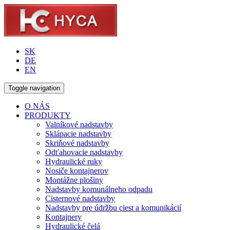
SK
DE
EN
Toggle navigation
O NÁS
PRODUKTY
Valníkové nadstavby
Sklápacie nadstavby
Skriňové nadstavby
Odťahovacie nadstavby
Hydraulické ruky
Nosiče kontajnerov
Montážne plošiny
Nadstavby komunálneho odpadu
Cisternové nadstavby
Nadstavby pre údržbu ciest a komunikácií
Kontajnery
Hydraulické čelá