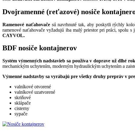
Dvojramenné (reťazové) nosiče kontajner
Ramenové naťahovače
sú navrhnuté tak, aby poskytli rýchly kol
ramenové naťahovače vyžadujú iba malý priestor pri práci, spolu s 
CAYVOL.
BDF nosiče kontajnerov
Systém výmenných nadstavieb sa používa v doprave už dlhé ro
mechanickým uchytením, moderným hydraulickým uchytením a zaist
Výmenné nadstavby sa vyrábajú pre všetky druhy prepráv v pre
valníkové otvorené
valníkové uzatvorené
skriňové
sklápače
cisterny
sypače